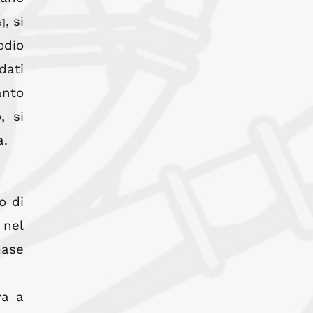
, si
5]
odio
dati
anto
, si
a.
o di
 nel
mase
va a