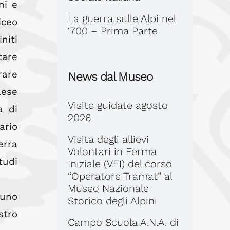
ni e
La guerra sulle Alpi nel
iceo
‘700 – Prima Parte
niti
tare
rare
News dal Museo
aese
Visite guidate agosto
a di
2026
ario
Visita degli allievi
erra
Volontari in Ferma
tudi
Iniziale (VFI) del corso
“Operatore Tramat” al
Museo Nazionale
 uno
Storico degli Alpini
stro
Campo Scuola A.N.A. di