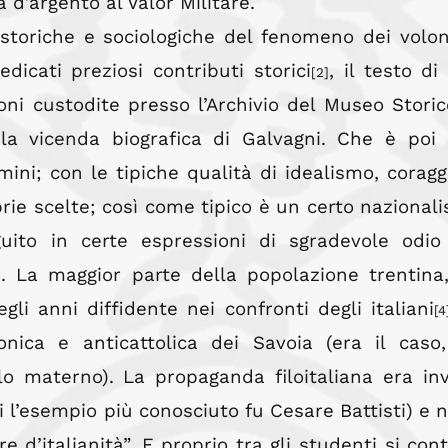
 d’argento al Valor Militare.
storiche e sociologiche del fenomeno dei volon
edicati preziosi contributi storici
, il testo di
[2]
ni custodite presso l’Archivio del Museo Storic
 la vicenda biografica di Galvagni. Che è poi
ini; con le tipiche qualità di idealismo, coragg
rie scelte; così come tipico è un certo nazional
uito in certe espressioni di sgradevole odio
o. La maggior parte della popolazione trentina
gli anni diffidente nei confronti degli italiani
[4
onica e anticattolica dei Savoia (era il caso
lo materno). La propaganda filoitaliana era in
ui l’esempio più conosciuto fu Cesare Battisti) e n
e d’italianità”. E proprio tra gli studenti si con