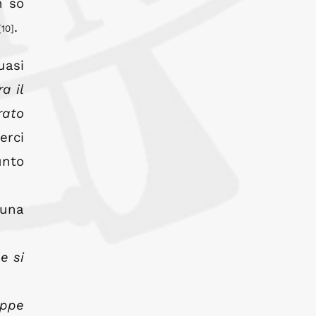
n so
.
[10]
uasi
a il
rato
erci
unto
 una
e si
uppe