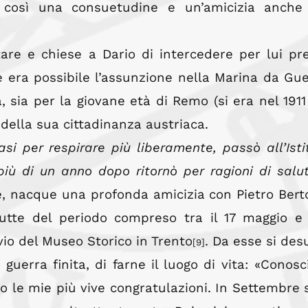
 così una consuetudine e un’amicizia anche
tare e chiese a Dario di intercedere per lui pr
 era possibile l’assunzione nella Marina da Gue
 sia per la giovane età di Remo (si era nel 1911 
 della sua cittadinanza austriaca.
asi per respirare più liberamente, passò all’Isti
iù di un anno dopo ritornò per ragioni di salu
e, nacque una profonda amicizia con Pietro Bert
utte del periodo compreso tra il 17 maggio e 
io del Museo Storico in Trento
. Da esse si de
[9]
a guerra finita, di farne il luogo di vita: «Conosc
ccio le mie più vive congratulazioni. In Settembre 