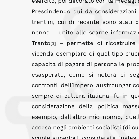
esercito, poi decorato con la medaglia
Prescindendo qui da considerazioni 
trentini, cui di recente sono stati d
nonno – unito alle scarne informazio
Trento
– permette di ricostruire
[3]
vicenda esemplare di quel tipo d’uom
capacità di pagare di persona le prop
esasperato, come si noterà di seg
confronti dell’impero austroungaric
sempre di cultura italiana, fu in que
considerazione della politica mass
esempio, dell’altro mio nonno, quel
accesa negli ambienti socialisti (di c
scuole superiori, considerate “palestr