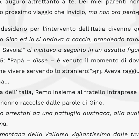
o, auguro altrettanto a te. Dei miei parenti no
uo prossimo viaggio che invidio,
ma non ora però
»
esiderio per l’intervento dell’Italia divenne q
llo Gino ed io si andava a caccia, brandendo talor
 Savoia!”
ci incitava a seguirlo in un assalto figu
915: “Papà –
disse
– è venuto il momento di dov
che vivere servendo lo straniero!”»
. Aveva raggi
[11]
ima…
a dell’Italia, Remo insieme al fratello intraprese
 nonno raccolse dalle parole di Gino.
to arrestati da una pattuglia austriaca, alla qual
ma.
 montana della Vallarsa vigilantissima dalle tr