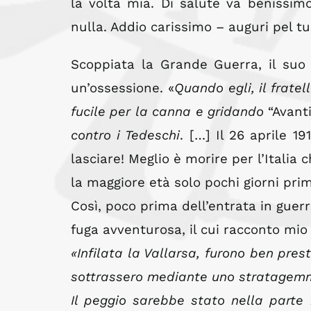
la volta mia. Di salute va benissim
nulla. Addio carissimo – auguri pel t
Scoppiata la Grande Guerra, il suo d
un’ossessione. «
Quando egli, il frate
fucile per la canna e gridando
“Avanti
contro i Tedeschi
. […] Il 26 aprile 1
lasciare! Meglio è morire per l’Italia 
la maggiore età solo pochi giorni pr
Così, poco prima dell’entrata in guerr
fuga avventurosa, il cui racconto mio
«Infilata la Vallarsa, furono ben pres
sottrassero mediante uno stratagem
Il peggio sarebbe stato nella parte