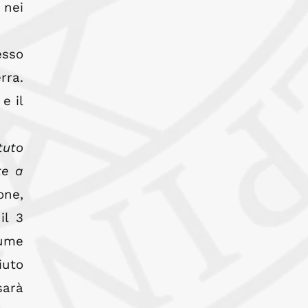
 nei
esso
rra.
e il
tuto
te a
one,
il 3
sume
iuto
sarà