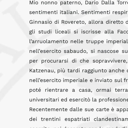
Mio nonno paterno, Dario Dalla Torre
sentimenti italiani. Sentimenti respir
Ginnasio di Rovereto, allora diretto d
gli studi liceali si iscrisse alla Fa
l’arruolamento nelle truppe imperiali
nell’esercito sabaudo, si nascose s
per procurarsi di che sopravvivere,
Katzenau, più tardi raggiunto anche 
nell’esercito imperiale e inviato sul f
poté rientrare a casa, ormai terr
universitari ed esercitò la professione
Recentemente dalle sue carte è appa
dei trentini espatriati clandestina