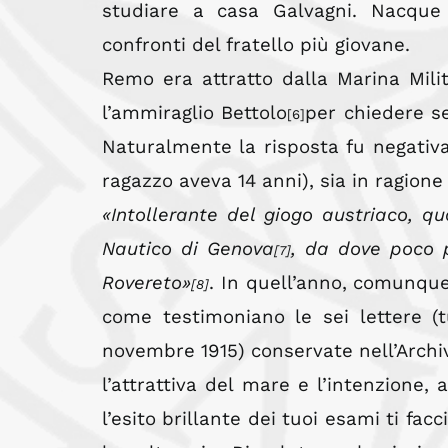
studiare a casa Galvagni. Nacque
confronti del fratello più giovane.
Remo era attratto dalla Marina Mili
l’ammiraglio Bettolo
per chiedere se
[6]
Naturalmente la risposta fu negativa,
ragazzo aveva 14 anni), sia in ragione
«Intollerante del giogo austriaco, qu
Nautico di Genova
, da dove poco p
[7]
Rovereto»
. In quell’anno, comunqu
[8]
come testimoniano le sei lettere (t
novembre 1915) conservate nell’Archiv
l’attrattiva del mare e l’intenzione, 
l’esito brillante dei tuoi esami ti fa