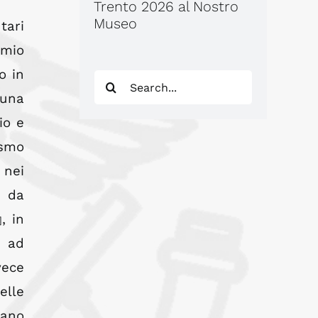
Trento 2026 al Nostro
Museo
tari
 mio
o in
Search
 una
for:
io e
ismo
 nei
, da
, in
]
, ad
vece
elle
tano