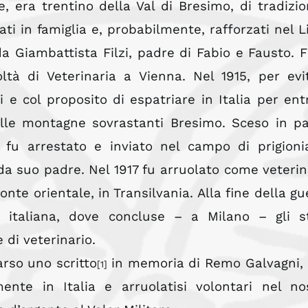
, era trentino della Val di Bresimo, di tradizio
ati in famiglia e, probabilmente, rafforzati nel L
a Giambattista Filzi, padre di Fabio e Fausto. Fi
coltà di Veterinaria a Vienna. Nel 1915, per evi
 e col proposito di espatriare in Italia per ent
ulle montagne sovrastanti Bresimo. Sceso in p
 fu arrestato e inviato nel campo di prigioni
da suo padre. Nel 1917 fu arruolato come veterin
ronte orientale, in Transilvania. Alla fine della gu
a italiana, dove concluse – a Milano – gli s
 di veterinario.
rso uno scritto
in memoria di Remo Galvagni,
[1]
mente in Italia e arruolatisi volontari nel no