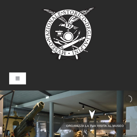
Skip
to
content
Toggle
Navigation
Home
Il Museo
ORGANIZZA LA TUA VISITA AL MUSEO
Doss Trento