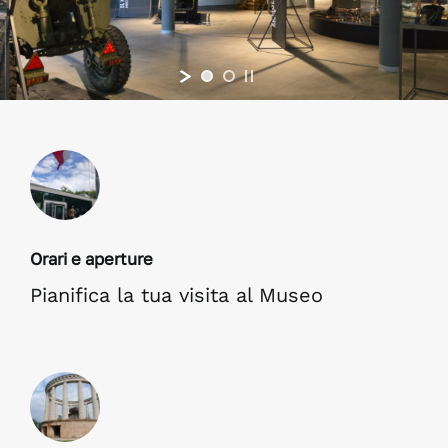
Notizie dal Museo
Pillole di Storia
Eventi
Contatti
Orari e aperture
Pianifica la tua visita al Museo