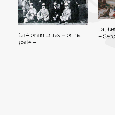
La guer
Gli Alpini in Eritrea – prima
– Seco
parte –