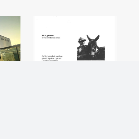
te
Muli generosi