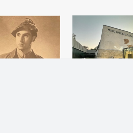
Manoscritto del Tenen
Ettore Martini