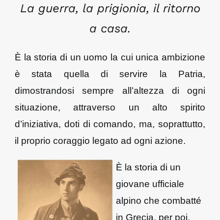
La guerra, la prigionia, il ritorno
a casa.
Notizie dal Museo
È la storia di un uomo la cui unica ambizione
Pillole di Storia
è stata quella di servire la Patria,
dimostrandosi sempre all’altezza di ogni
Eventi
situazione, attraverso un alto spirito
d’iniziativa, doti di comando, ma, soprattutto,
Contatti
il proprio coraggio legato ad ogni azione.
È la st
oria di un
giovane ufficiale
alpino che combatté
in Grecia, per poi,