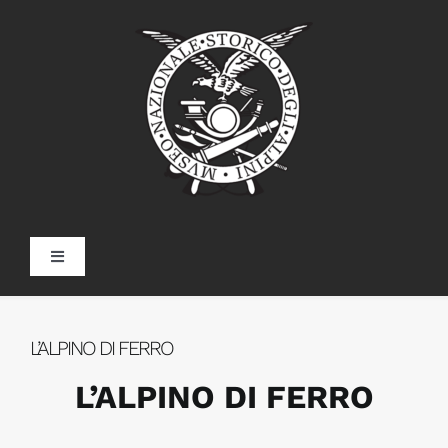
Skip
to
content
Toggle
Navigation
Home
L’ALPINO DI FERRO
Il Museo
L’ALPINO DI FERRO
Doss Trento