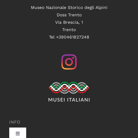
Museo Nazionale Storico degli Alpini
Doss Trento
Via Brescia, 1
Trento
Tel +390461827248
INFO
Toggle