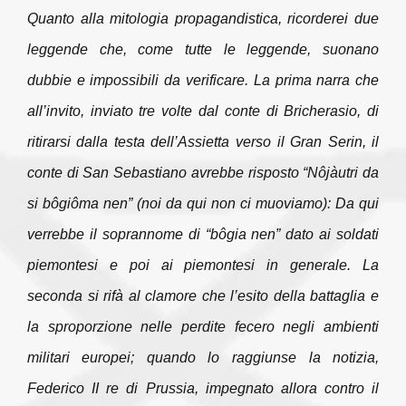
Quanto alla mitologia propagandistica, ricorderei due
leggende che, come tutte le leggende, suonano
dubbie e impossibili da verificare. La prima narra che
all’invito, inviato tre volte dal conte di Bricherasio, di
ritirarsi dalla testa dell’Assietta verso il Gran Serin, il
conte di San Sebastiano avrebbe risposto
“N
ô
jàutri da
si b
ô
gi
ô
ma nen” (noi da qui non ci muoviamo): Da qui
verrebbe il soprannome di “b
ô
gia nen” dato ai soldati
piemontesi e poi ai piemontesi in generale
. La
seconda si rifà al clamore che l’esito della battaglia e
la sproporzione nelle perdite fecero negli ambienti
militari europei; quando lo raggiunse la notizia,
Federico II re di Prussia, impegnato allora contro il