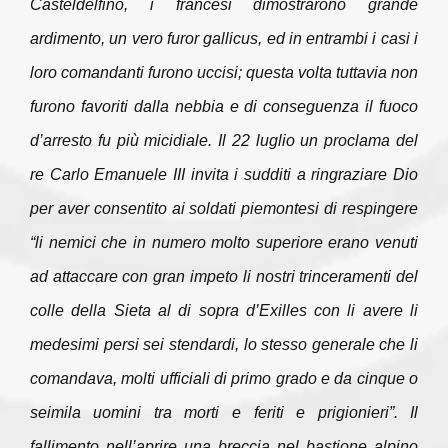
Casteldelfino, i francesi dimostrarono grande
ardimento, un vero
furor gallicus
, ed in entrambi i casi i
loro comandanti furono uccisi; questa volta tuttavia non
furono favoriti dalla nebbia e di conseguenza il fuoco
d’arresto fu più micidiale. Il 22 luglio un proclama del
re Carlo Emanuele III invita i sudditi a ringraziare Dio
per aver consentito ai soldati piemontesi di respingere
“li nemici che in numero molto superiore erano venuti
ad attaccare con gran impeto li nostri trinceramenti del
colle della Sieta al di sopra d’Exilles con li avere li
medesimi persi sei stendardi, lo stesso generale che li
comandava, molti ufficiali di primo grado e da cinque o
seimila uomini tra morti e feriti e prigionieri”. Il
fallimento nell’aprire una breccia nel bastione alpino