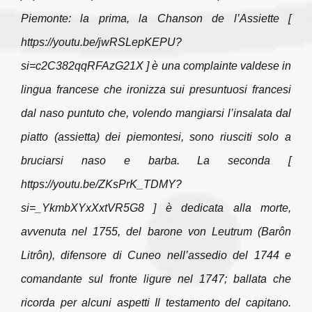
Piemonte: la prima, la Chanson de l’Assiette [
https://youtu.be/jwRSLepKEPU?
si=c2C382qqRFAzG21X
] è una
complainte
valdese in
lingua francese che ironizza sui presuntuosi francesi
dal naso puntuto che, volendo mangiarsi l’insalata dal
piatto (assietta) dei piemontesi, sono riusciti solo a
bruciarsi naso e barba. La seconda [
https://youtu.be/ZKsPrK_TDMY?
si=_YkmbXYxXxtVR5G8
] è dedicata alla morte,
avvenuta nel 1755, del barone von Leutrum (Barôn
Litrôn), difensore di Cuneo nell’assedio del 1744 e
comandante sul fronte ligure nel 1747; ballata che
ricorda per alcuni aspetti
Il testamento del capitano
.