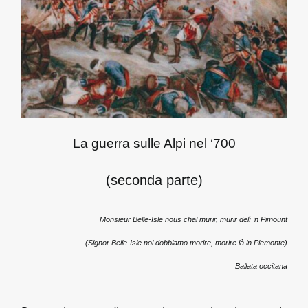
Notizie dal Museo
Pillole di Storia
Eventi
La guerra sulle Alpi nel ‘700
Contatti
(seconda parte)
Monsieur Belle-Isle nous chal murir, murir delì ‘n Pimount
(Signor Belle-Isle noi dobbiamo morire, morire là in Piemonte)
Ballata occitana