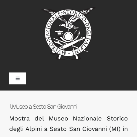
Skip
to
content
Toggle
Navigation
Home
Il Museo a Sesto San Giovanni
Il Museo
Mostra del Museo Nazionale Storico
degli Alpini a Sesto San Giovanni (MI) in
Doss Trento